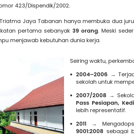
 Nomor 423/Dispendik/2002.
ta Triatma Jaya Tabanan hanya membuka dua jur
gkatan pertama sebanyak
39 orang
. Meski sede
u menjawab kebutuhan dunia kerja.
Seiring waktu, perkemb
2004–2006
→ Terjad
sekolah untuk memp
2007/2008
→ Sekola
Pass Pesiapan, Ked
lebih representatif.
2011
→ Mengadop
9001:2008
sebagai b