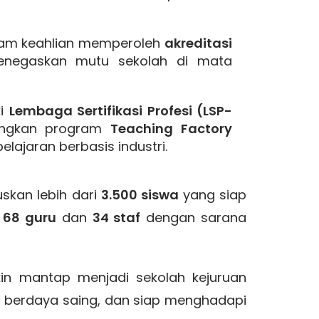
m keahlian memperoleh
akreditasi
negaskan mutu sekolah di mata
ki
Lembaga Sertifikasi Profesi (LSP-
ngkan program
Teaching Factory
lajaran berbasis industri.
uskan lebih dari
3.500 siswa
yang siap
h
68 guru
dan
34 staf
dengan sarana
in mantap menjadi sekolah kejuruan
 berdaya saing, dan siap menghadapi